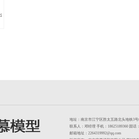
出
地址：南京市江宁区胜太五路北头地铁3号
联系人：邓经理 手机：18625189360 固话：02
邮箱地址：2264319992@qq.com