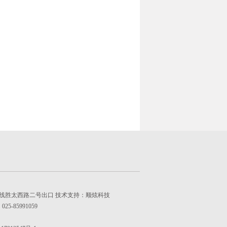
线胜太西路二号出口 技术支持：
顺炫科技
5-85991059